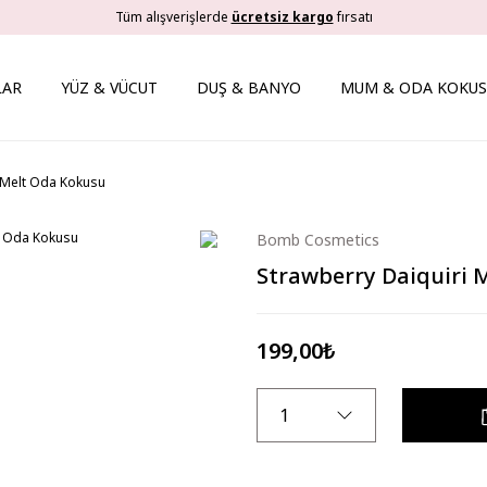
Tüm alışverişlerde
ücretsiz kargo
fırsatı
LAR
YÜZ & VÜCUT
DUŞ & BANYO
MUM & ODA KOKUS
i Melt Oda Kokusu
Bomb Cosmetics
Strawberry Daiquiri 
199,00₺