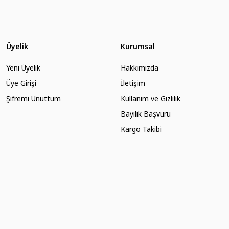
Üyelik
Kurumsal
ki tealight mumu yakın. Su eklemenize gerek yoktur! Eriyerek ortama hoş koku ve
Yeni Üyelik
Hakkımızda
Üye Girişi
İletişim
Şifremi Unuttum
Kullanım ve Gizlilik
Bayilik Başvuru
Kargo Takibi