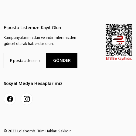
Çilek ve ahududu aromalı oda kokusu.
Kullanım süresi: Yaklaşık 15-20 saat
E-posta Listemize Kayıt Olun
Kullanım şekli: Buhurdanlığın üzerine 1 adet mini melt yerleştirin.
Alt bölümde
Kampanyalarımızdan ve indirimlerimizden
güncel olarak haberdar olun.
GÖNDER
Sosyal Medya Hesaplarımız
© 2023 Lolabomb. Tüm Hakları Saklıdır.