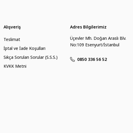
Alışveriş
Adres Bilgilerimiz
rir.
Üçevler Mh. Doğan Araslı Blv.
Teslimat
No:109 Esenyurt/İstanbul
İptal ve İade Koşulları
Sıkça Sorulan Sorular (S.S.S.)
0850 336 56 52
KVKK Metni