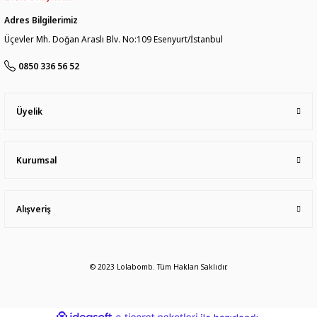
Adres Bilgilerimiz
Üçevler Mh. Doğan Araslı Blv. No:109 Esenyurt/İstanbul
0850 336 56 52
Üyelik
Kurumsal
Alışveriş
© 2023 Lolabomb. Tüm Hakları Saklıdır.
ideasoft
ile