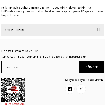
Kullanım şekli: Buhurdanlığın üzerine 1 adet mini melt yerleştirin.
Alt
bölümdeki tealight mumu yakın. Su eklemenize gerek yoktur! Eriyerek ortama
hoş koku verir.
Ürün Bilgisi
Lavanta aromalı oda kokusu.
E-posta Listemize Kayıt Olun
Kullanım süresi: Yaklaşık 15-20 saat
Kampanyalarımızdan ve indirimlerimizden güncel olarak haberdar olun.
Kullanım şekli: Buhurdanlığın üzerine 1 adet mini melt yerleştirin.
Alt bölümdeki
tealight mumu yakın. Su eklemenize gerek yoktur! Eriyerek ortama hoş koku verir.
GÖNDER
Sosyal Medya Hesaplarımız