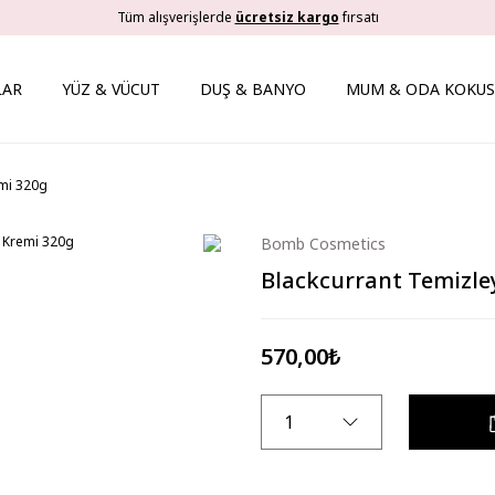
Tüm alışverişlerde
ücretsiz kargo
fırsatı
LAR
YÜZ & VÜCUT
DUŞ & BANYO
MUM & ODA KOKUS
emi 320g
Bomb Cosmetics
Blackcurrant Temizle
570,00₺