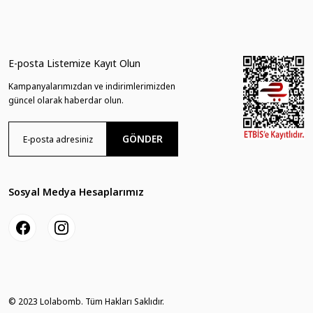
Temizleyici, zengin içerikli bir tür duş jelidir. Cildinizi temizlerken içerdiği Sh
Frenk üzümü, çilek, ahududu ve yaban mersini aromasını krem karamel ve van
E-posta Listemize Kayıt Olun
Kullanım Şekli: Banyoda ıslak cildinize elle veya lif yardımı ile uygulayın. Zen
Kampanyalarımızdan ve indirimlerimizden
güncel olarak haberdar olun.
GÖNDER
Sosyal Medya Hesaplarımız
© 2023 Lolabomb. Tüm Hakları Saklıdır.