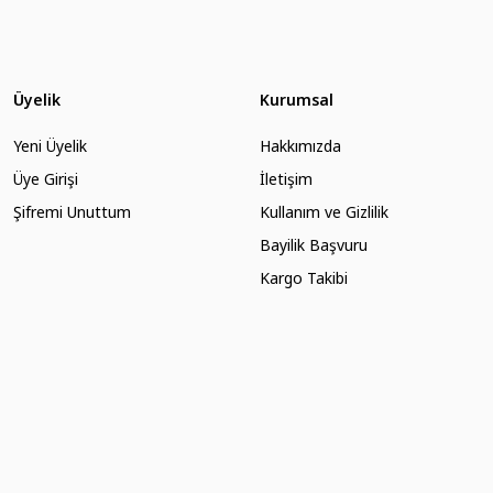
ea yağı ile de yoğun şekilde nemlendirir.
ilya tamamlıyor.
Üyelik
Kurumsal
gin kremsi köpük cildinizi temizlerken nemlendirir. Kullandıktan sonra iyice durula
Yeni Üyelik
Hakkımızda
Üye Girişi
İletişim
Şifremi Unuttum
Kullanım ve Gizlilik
Bayilik Başvuru
Kargo Takibi