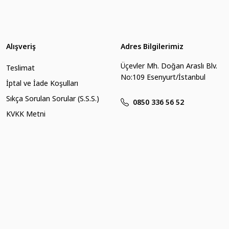
Alışveriş
Adres Bilgilerimiz
yın.
Üçevler Mh. Doğan Araslı Blv.
Teslimat
No:109 Esenyurt/İstanbul
İptal ve İade Koşulları
Sıkça Sorulan Sorular (S.S.S.)
0850 336 56 52
KVKK Metni